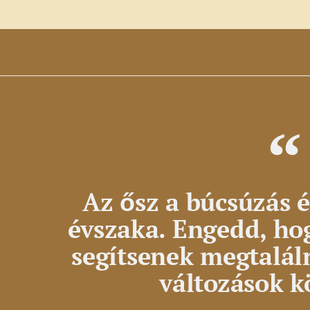
Az ősz a búcsúzás é
évszaka. Engedd, hog
segítsenek megtalál
változások k