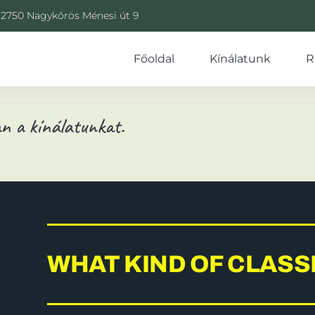
2750 Nagykőrös Ménesi út 9
Főoldal
Kínálatunk
R
an a kínálatunkat.
WHAT KIND OF CLASS