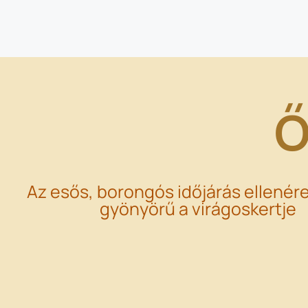
Ő
Az esős, borongós időjárás ellenére
gyönyörű a virágoskertje