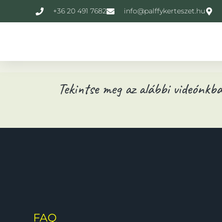
+36 20 491 7682
info@palffykerteszet.hu
Tekintse meg az alábbi videónkb
FAQ