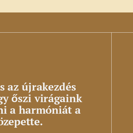
s az újrakezdés
y őszi virágaink
ni a harmóniát a
özepette.