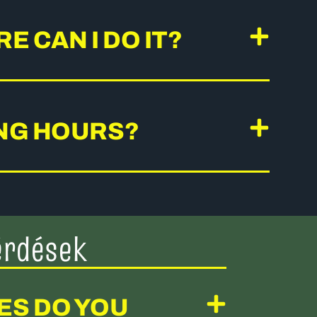
E CAN I DO IT?
ING HOURS?
érdések
ES DO YOU