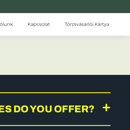
ólunk
Kapcsolat
Törzsvásárlói Kártya
ES DO YOU OFFER?