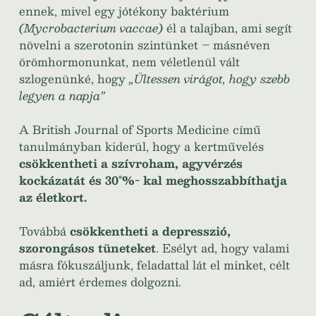
ennek, mivel egy jótékony baktérium
(Mycrobacterium vaccae)
él a talajban, ami segít
növelni a szerotonin szintünket – másnéven
örömhormonunkat, nem véletlenül vált
szlogenünké, hogy
„Ültessen virágot, hogy szebb
legyen a napja”
A British Journal of Sports Medicine című
tanulmányban kiderül, hogy a kertművelés
csökkentheti a szívroham, agyvérzés
kockázatát és 30°%- kal meghosszabbíthatja
az életkort.
Továbbá
csökkentheti a depresszió,
szorongásos tüneteket
. Esélyt ad, hogy valami
másra fókuszáljunk, feladattal lát el minket, célt
ad, amiért érdemes dolgozni.