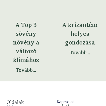
A Top 3
A krizantém
sövény
helyes
növény a
gondozása
változó
Tovább...
klímához
Tovább...
Oldalak
Kapcsolat
Email: