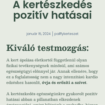
A kertészkedés
pozitív hatásai
január 15, 2024
palffykerteszet
Kiváló testmozgás:
A kert ápolása életkortól függetlenül olyan
fizikai tevékenységnek minősül, ami számos
egészségügyi előnnyel jár. Annak ellenére, hogy
ez a foglalatosság nem a nagy intenzitású kardio
edzéshez hasonlít,
óvja és erősíti a szívet
.
A kertészkedés egészségünkre gyakorolt pozitív
hatásai abban a pillanatban elkezdenek
érvényesülni, amint kilépünk a szabadba, hiszen