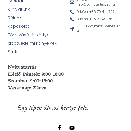
Főoldal
info@palffykerteszet.hu
Kínálatunk
Telefon: +36 70 411 4707
Rólunk
Telefon: +36 20 491 7682
Kapcsolat
2750 Nagykőrös, Ménesi út
9
Törzsvásárlói kártya
adatvédelmi irányelvek
Sütik
Nyitvatartás:
Hétfő-Péntek: 9:00-18:00
Szombat: 9:00-16:00
Vasárnap: Zárva
Egy lépés álmai kertje felé.