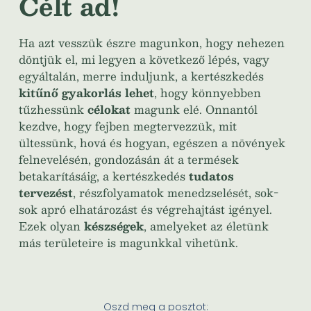
Célt ad!
Ha azt vesszük észre magunkon, hogy nehezen
döntjük el, mi legyen a következő lépés, vagy
egyáltalán, merre induljunk, a kertészkedés
kitűnő gyakorlás lehet
, hogy könnyebben
tűzhessünk
célokat
magunk elé. Onnantól
kezdve, hogy fejben megtervezzük, mit
ültessünk, hová és hogyan, egészen a növények
felnevelésén, gondozásán át a termések
betakarításáig, a kertészkedés
tudatos
tervezést
, részfolyamatok menedzselését, sok-
sok apró elhatározást és végrehajtást igényel.
Ezek olyan
készségek
, amelyeket az életünk
más területeire is magunkkal vihetünk.
Oszd meg a posztot: