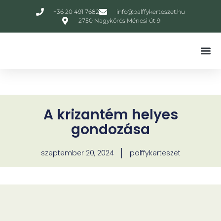
+36 20 491 7682
info@palffykerteszet.hu
2750 Nagykőrös Ménesi út 9
Törzsvásárlói K
A krizantém helyes
gondozása
szeptember 20, 2024
palffykerteszet