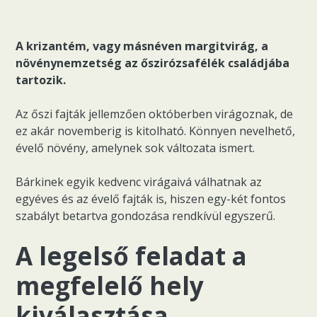
A krizantém, vagy másnéven margitvirág, a
növénynemzetség az őszirózsafélék családjába
tartozik.
Az őszi fajták jellemzően októberben virágoznak, de
ez akár novemberig is kitolható. Könnyen nevelhető,
évelő növény, amelynek sok változata ismert.
Bárkinek egyik kedvenc virágaivá válhatnak az
egyéves és az évelő fajták is, hiszen egy-két fontos
szabályt betartva gondozása rendkívül egyszerű.
A legelső feladat a
megfelelő hely
kiválasztása