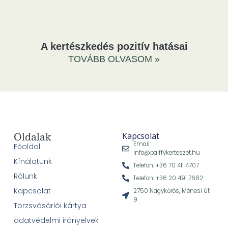
A kertészkedés pozitív hatásai
TOVÁBB OLVASOM »
Oldalak
Kapcsolat
Email:
Főoldal
info@palffykerteszet.hu
Kínálatunk
Telefon: +36 70 411 4707
Rólunk
Telefon: +36 20 491 7682
Kapcsolat
2750 Nagykőrös, Ménesi út
9
Törzsvásárlói kártya
adatvédelmi irányelvek