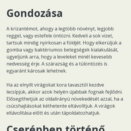
Gondozása
A krizantémot, ahogy a legtöbb növényt, legjobb
reggel, vagy estefele öntözni. Kedveli a sok vizet,
tartsuk mindig nyirkosan a földjét. Hogy elkerüljük a
gomba vagy baktériumos betegségek kialakulását,
ügyeljünk arra, hogy a leveleket minél kevesebb
nedvesség érje. A szárazság és a túlöntözés is
egyaránt károsak lehetnek.
Ha az elnyílt virágokat kora tavasztól kezdve
lecsípjük, akkor azok helyén újabbak fognak fejlődni.
Elősegíthetjük az oldalirányú növekedését azzal, ha a
csúcshajtásokat kéthetente eltávolítjuk. A virágok
eltávolítása előtt és után tápoldatozhatjuk.
Cserépben történő