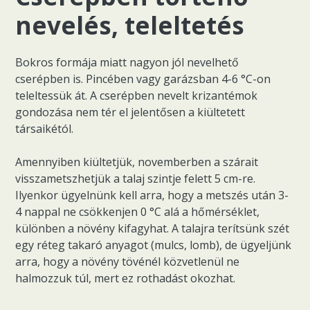
nevelés, teleltetés
Bokros formája miatt nagyon jól nevelhető
cserépben is. Pincében vagy garázsban 4-6 °C-on
teleltessük át. A cserépben nevelt krizantémok
gondozása nem tér el jelentősen a kiültetett
társaikétól.
Amennyiben kiültetjük, novemberben a szárait
visszametszhetjük a talaj szintje felett 5 cm-re.
Ilyenkor ügyelnünk kell arra, hogy a metszés után 3-
4 nappal ne csökkenjen 0 °C alá a hőmérséklet,
különben a növény kifagyhat. A talajra terítsünk szét
egy réteg takaró anyagot (mulcs, lomb), de ügyeljünk
arra, hogy a növény tövénél közvetlenül ne
halmozzuk túl, mert ez rothadást okozhat.