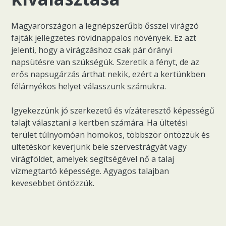
Magyarországon a legnépszerűbb ősszel virágzó
fajták jellegzetes rövidnappalos növények. Ez azt
jelenti, hogy a virágzáshoz csak pár órányi
napsütésre van szükségük. Szeretik a fényt, de az
erős napsugárzás árthat nekik, ezért a kertünkben
félárnyékos helyet válasszunk számukra.
Igyekezzünk jó szerkezetű és vízáteresztő képességű
talajt választani a kertben számára. Ha ültetési
terület túlnyomóan homokos, többször öntözzük és
ültetéskor keverjünk bele szervestrágyát vagy
virágföldet, amelyek segítségével nő a talaj
vízmegtartó képessége. Agyagos talajban
kevesebbet öntözzük.